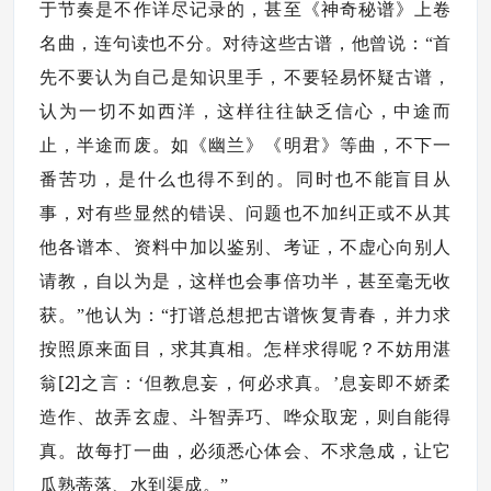
于节奏是不作详尽记录的，甚至《神奇秘谱》上卷
名曲，连句读也不分。对待这些古谱，他曾说：“首
先不要认为自己是知识里手，不要轻易怀疑古谱，
认为一切不如西洋，这样往往缺乏信心，中途而
止，半途而废。如《幽兰》《明君》等曲，不下一
番苦功，是什么也得不到的。同时也不能盲目从
事，对有些显然的错误、问题也不加纠正或不从其
他各谱本、资料中加以鉴别、考证，不虚心向别人
请教，自以为是，这样也会事倍功半，甚至毫无收
获。”他认为：“打谱总想把古谱恢复青春，并力求
按照原来面目，求其真相。怎样求得呢？不妨用湛
[2]
翁
之言：‘但教息妄，何必求真。’息妄即不娇柔
造作、故弄玄虚、斗智弄巧、哗众取宠，则自能得
真。故每打一曲，必须悉心体会、不求急成，让它
瓜熟蒂落、水到渠成。”