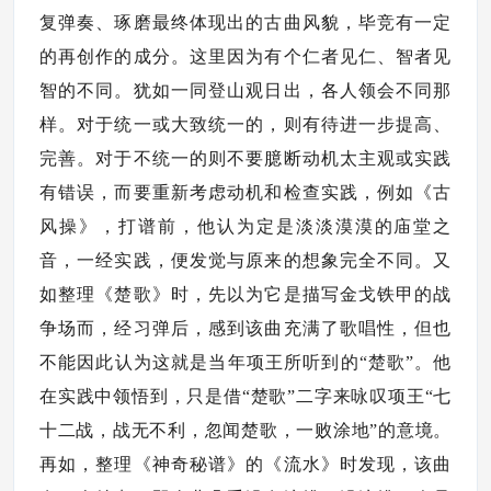
复弹奏、琢磨最终体现出的古曲风貌，毕竞有一定
的再创作的成分。这里因为有个仁者见仁、智者见
智的不同。犹如一同登山观日出，各人领会不同那
样。对于统一或大致统一的，则有待进一步提高、
完善。对于不统一的则不要臆断动机太主观或实践
有错误，而要重新考虑动机和检查实践，例如《古
风操》，打谱前，他认为定是淡淡漠漠的庙堂之
音，一经实践，便发觉与原来的想象完全不同。又
如整理《楚歌》时，先以为它是描写金戈铁甲的战
争场而，经习弹后，感到该曲充满了歌唱性，但也
不能因此认为这就是当年项王所听到的“楚歌”。他
在实践中领悟到，只是借“楚歌”二字来咏叹项王“七
十二战，战无不利，忽闻楚歌，一败涂地”的意境。
再如，整理《神奇秘谱》的《流水》时发现，该曲