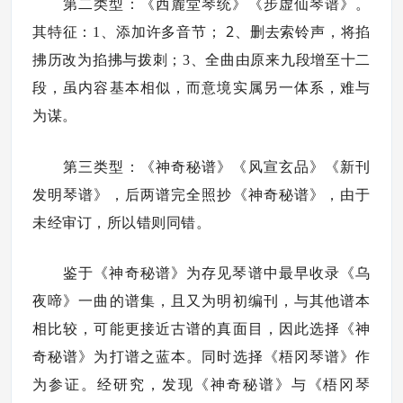
第二类型：《西麓堂琴统》《步虚仙琴谱》。
2
其特征：1、添加许多音节；
、删去索铃声，将掐
拂历改为掐拂与拨刺；3、全曲由原来九段增至十二
段，虽内容基本相似，而意境实属另一体系，难与
为谋。
第三类型：《神奇秘谱》《风宣玄品》《新刊
发明琴谱》，后两谱完全照抄《神奇秘谱》，由于
未经审订，所以错则同错。
鉴于《神奇秘谱》为存见琴谱中最早收录《乌
夜啼》一曲的谱集，且又为明初编刊，与其他谱本
相比较，可能更接近古谱的真面目，因此选择《神
奇秘谱》为打谱之蓝本。同时选择《梧冈琴谱》作
为参证。经研究，发现《神奇秘谱》与《梧冈琴