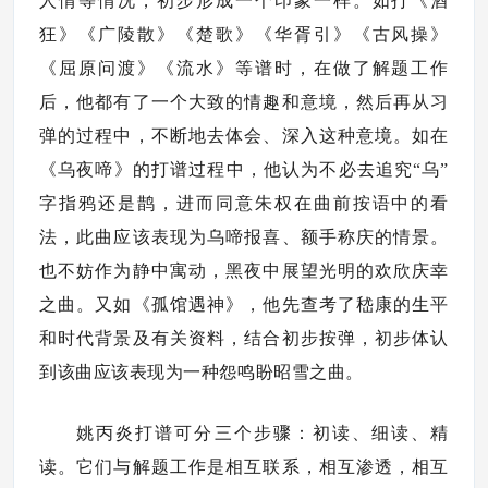
人情等情况，初步形成一个印象一样。如打《酒
狂》《广陵散》《楚歌》《华胥引》《古风操》
《屈原问渡》《流水》等谱时，在做了解题工作
后，他都有了一个大致的情趣和意境，然后再从习
弹的过程中，不断地去体会、深入这种意境。如在
《乌夜啼》的打谱过程中，他认为不必去追究“乌”
字指鸦还是鹊，进而同意朱权在曲前按语中的看
法，此曲应该表现为乌啼报喜、额手称庆的情景。
也不妨作为静中寓动，黑夜中展望光明的欢欣庆幸
之曲。又如《孤馆遇神》，他先查考了嵇康的生平
和时代背景及有关资料，结合初步按弹，初步体认
到该曲应该表现为一种怨鸣盼昭雪之曲。
姚丙炎打谱可分三个步骤：初读、细读、精
读。它们与解题工作是相互联系，相互渗透，相互