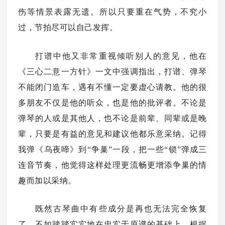
伤等情景表露无遗。所以只要重在气势，不究小
过，节拍尽可以自己发挥。
打谱中他又非常重视倾听别人的意见，他在
《三心二意一方针》一文中强调指出，打谱、弹琴
不能闭门造车，遇有不懂一定要虚心请教。他的很
多朋友不仅是他的听众，也是他的批评者。不论是
弹琴的人或是其他人，也不论是前辈、同辈或是晚
辈，只要是有益的意见和建议他都乐意采纳。记得
我弹《乌夜啼》到“争巢”一段，把一些“锁”弹成三
连音节奏，他觉得这样处理更流畅更增添争巢的情
趣而加以采纳。
既然古琴曲中有些成分是再也无法完全恢复
了，不如踏踏实实地在忠实于原谱的基础上，根据