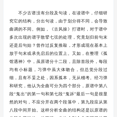
不少古谱没有分段及句读，在读谱中，仔细研
究它的结构，分出句读，由于划分得不同，会导致
曲调的不同。例如，《古风操》打谱时，对于谱中
多次出现的谱字散擘七弦的处理，究竟划归前句末
还是后句始？曾作过反复推敲，才形成现在基本上
放于句末或承先启后的位置上。又如，在整理《孤
馆遇神》中，虽原谱分十二段，且除首段外，每段
均有小标题，习弹中虽大体吻合，但总觉分段过
细，且有不妥之处，因系孤本，无从稽考。经习弹
和研究，他认为全曲可分为四个部分，原谱中第八
段“鬼出”的第一句和第七段“鬼诉”最后一句是很显
然的对句，不应分开在两个段落中，第九段应从第
八段中间开始。这样分析全曲的结构还是以原谱的