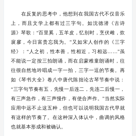
在反复的思考中，他想到在我国古代不仅音乐
上，而且文学上都有过三字句。如沈德潜《古诗
源》琴歌：“百里奚，五羊皮，忆别时，烹伏雌，炊
扊扅，今日富贵忘我为。”又如宋人创作的《三字
经》：“人之初，性本善，性相近，习相远……”虽
不能说一定按三拍朗诵，而在启蒙稚童朗诵时，往
往很自然地吟唱成一字一拍，三字一逗的节奏。再
如《琴书大全》卷八中唐代陈拙论古琴节奏中说：
“三字句节奏有五，先慢一后连二，先连二后慢一，
有三声急作，有三声慢作，有使合声作。”当然实际
应用中远不止这五种，但也可以说明我国古代早就
有这样的节奏了。在这种深入体认中，曲调的风格
也就基本形成和被确认。