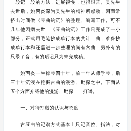
一段记一段的方法，进展很慢，也很艰苦。吴先生
去世后，姚丙炎深为吴先生的精神所感动，因而常
挤出时间做《琴曲钩沉》的整理、编写工作。可不
几年他因病去世，《琴曲钩沉》工作只完成了一小
部分，正式用毛笔抄成单行本的共计十曲，准备抄
成单行本和还需进一步整理的尚有六曲，另外有的
只录了音，有的后记只为未完成稿。
姚丙炎一生操琴四十年，前十年从师学琴，后
三十年沉浸在挖掘古曲的漫游、勘探之中。下面从
五个方面介绍他的漫游、勘探——打谱。
一、对待打谱的认识与态度
古琴曲的记谱方式基本上只记音位、指法，对