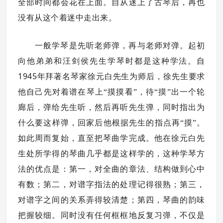
全部时间都会花在上面。自从迷上了古琴后，再也
没有从这个着迷中走出来。
一般学琴是先听老师弹，再与老师对弹。起初
向他弟弟和汪剑侯先生学琴时都是这种学法。自
1945
年拜著名琴家徐元白先生为师后，徐先生要求
他自己先对着谱在琴上“摸摸看”，待“摸”出一个轮
廊后，弹给先生听，然后再听先生弹，同时指出为
什么要这样弹，回家后他根据先生的指点再“摸”。
如此周而复始，直至把琴曲学完成。他在徐元白先
生处所学得的琴曲几乎都是这样学的，这种学琴方
法的优点是：第一，对全曲的章法、结构做到心中
有数；第二，对谱字指法的处理记得很熟；第三，
对谱字之间的关系弄得较清楚；第四，琴曲的韵味
把握较细。同时没有任何框框地反复习弹，不仅是