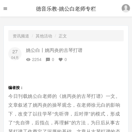
德音乐教-姚公白老师专栏
资讯频道
其他活动
正文
姚公白丨姚丙炎的古琴打谱
27
04月
2254
0
0
编者按：
今日刊载姚公白老师的《姚丙炎的古琴打谱》一文。
文章叙述了姚丙炎的操琴观念，在老师徐元白的影响
下，改变了以往学琴“先听弹，后对弹”的模式，形成
了“先自弹，后指点，再理解”的方法，为日后从事古
琴打谱工作奠定了深厚的基础。
文章从古琴打谱的态