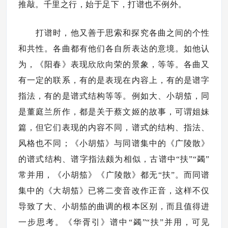
推敲。千里之行，始于足下，打谱也不例外。
打谱时，他又善于思索和探究各曲之间的个性
和共性。各曲都有他们各自所表达的意境。如他认
为，《阳春》表现欣欣向荣的景象，等等。各曲又
有一定的联系，有的是表现在内容上，有的是谱字
指法，有的是谱式结构等等。例如大、小胡笳，同
是董庭兰所作，都是关于蔡文姬的故事，可谓姐妹
篇，但它们表现的内容不同，谱式的结构、指法、
风格也不同；《小胡笳》与同谱集中的《广陵散》
的谱式结构、谱字指法颇为相似，古谱中“扶”“蠲”
常并用，《小胡笳》《广陵散》都无“扶”。而同谱
集中的《大胡笳》已将二变音改作正音，这样不仅
导致了大、小胡笳的曲调的根本区别，而且值得进
一步思考。《华胥引》谱中“蠲”“扶”并用，可见