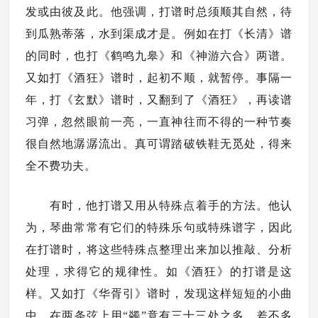
发或由彼及此。他强调，打谱时总须顺其自然，待
到瓜熟蒂落，水到渠成才是。例如在打《长清》谱
的同时，也打《鹤鸣九皋》和《神游六合》两谱。
又如打《酒狂》谱时，起初不顺，就暂停。事隔一
年，打《玄默》谱时，又翻到了《酒狂》，再读谱
习弹，忽然眼前一亮，一直神往而不得的一种节奏
很自然地潺潺流出。真可谓踏破铁鞋无觅处，得来
全不费功夫。
有时，他打谱又用从特殊点着手的方法。他认
为，琴曲常常有它们的特殊乐句或特殊谱字，因此
在打谱时，将这些特殊点整理出来加以推敲、分析
处理，求得它的规律性。如《酒狂》的打谱是这
样。又如打《华胥引》谱时，发现这样短短的小曲
中，在两条弦上用“蠲”竟有三十三处之多，差不多