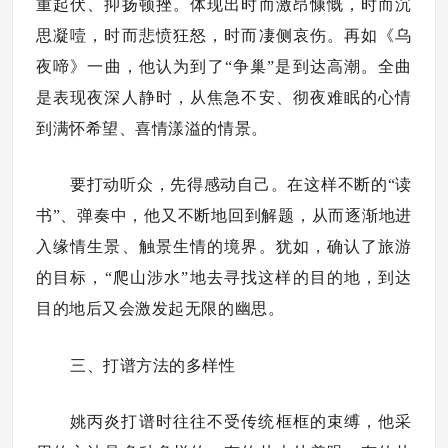
重起伏、抑扬顿挫。体现出时而激昂慷慨，时而沉
思凝噎，时而悲愤狂怒，时而凄侧哀伤。再如《乌
夜啼》一曲，他认为到了“争巢”是到达高潮。全曲
是表现夜深人静时，从焦急不安、彻夜难眠的心情
到满怀希望、喜情漾溢的情景。
要打动听众，先得感动自己。在这样不断的“读
书”、弹奏中，他又不断地回到解题，从而逐渐地进
入缘情生景、触景生情的境界。犹如，确认了旅游
的目标，“爬山涉水”地去寻找这样的目的地，到达
目的地后又会激发起无限的幽思。
三、打谱方法的多样性
姚丙炎打谱时往往不受传统框框的束缚，他采