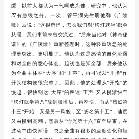
缓。以前大都认为一气呵成为佳，研究中，他认为
应有急缓之分。一次，管平湖先生听他弹《广陵
散》后说：“这很奇怪，怎么我们对‘移灯就坐’都会
从缓，我们事前未曾交流过。”后来当他对《神奇秘
谱》的《广陵散》重新整理时，这种轻重缓急的处
理更突出、更明显了。他认为这是感情的自然流露
和对全曲的悉心体会。起初也是弹全部，后来他认
为全曲主体在“大序”和“正声”，再可冠以“开指”作
开头结构便很完整了。因此，他的处理从“开指”的
慢起，很快到达“大序”的疾速“正声”又从慢渐快至
“移灯就坐第八”放到极慢后，再渐快。而从“烈妇第
十三”开始，又是另一风貌，至“扬名第十五”，速度
又由慢到高潮，然后从“含光第十六”直至结束，在
波动中由快渐慢。总之全曲有很多的速度变化和轻