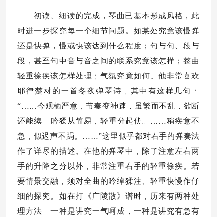
初读、细读的完成，琴曲已基本形成风格，此
时进一步探究每一个细节问题。如某处究竟该慢弹
还是快弹，慢或快该达到什么程度；句与句、段与
段，甚至句中音与音之间的联系究竟该怎样；整曲
轻重徐疾该怎样处理；气氛究竟如何。他非常喜欢
耶律楚材的一首冬夜弹琴诗，其中有这样几句：
“……今观栖严意，节奏变神速，虽繁而不乱，欲断
还能续，吟猱从简易，轻重分起伏。……稍疾意不
急，似迟声不跼。……”这里似乎都对右手的弹奏法
作了详尽的描述。在他的弹琴中，除了注意左右两
手的升降之分以外，非常注重右手的轻重徐疾。若
要情景交融，须对全曲的吟绰猱注、轻重快慢作仔
细的探究。如在打《广陵散》谱时，历来有两种处
理方法，一种是讲究一气呵成，一种是讲究有急有