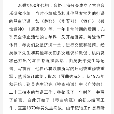
20
60
世纪
年代初，音协上海分会成立了古典音
乐研究小组，当时小组成员和其他琴友常为他打谱
的琴曲记谱，如《楚歌》《华胥引》《酒狂》《孤
馆遇神》《扊扅歌》等。十年非常时期的后期，几
乎完全停止活动的古琴界，又开始复苏。每逢他厂
休日，琴友们总是济济一堂，进行交流和磋商。经
吴振平先生和其他琴友们多次建议和敦促，姚丙炎
将已打出的琴曲都逐操温熟，由吴振平先生等记
谱、写前言，他自己将以前所写的后记或重修或重
1973
写，然后编订成集，取名《琴曲钩沉》。从
年
秋开始，到吴先生记完《神奇秘谱》中《广陵散》
二十三拍本的简谱工作，整整花了一年时间，并写
了前言。自此开始了《琴曲钩沉》的初步编写工
1979
作，直至
年吴先生病故。由于记谱工作是靠听