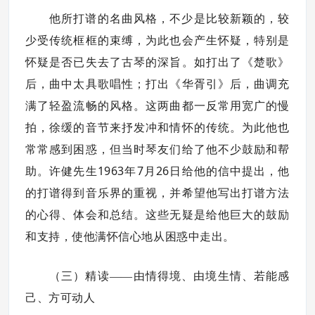
他所打谱的名曲风格，不少是比较新颖的，较
少受传统框框的束缚，为此也会产生怀疑，特别是
怀疑是否已失去了古琴的深旨。如打出了《楚歌》
后，曲中太具歌唱性；打出《华胥引》后，曲调充
满了轻盈流畅的风格。这两曲都一反常用宽广的慢
拍，徐缓的音节来抒发冲和情怀的传统。为此他也
常常感到困惑，但当时琴友们给了他不少鼓励和帮
1963
7
26
助。许健先生
年
月
日给他的信中提出，他
的打谱得到音乐界的重视，并希望他写出打谱方法
的心得、体会和总结。这些无疑是给他巨大的鼓励
和支持，使他满怀信心地从困惑中走出。
（三）精读——由情得境、由境生情、若能感
己、方可动人